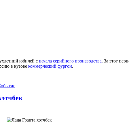
вухлетний юбилей с
начала серийного производства
. За этот пе
ерсию в кузове
коммерческий фургон
.
Событие
хэтчбек