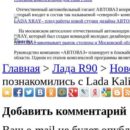
Отечественный автомобильный гигант АВТОВАЗ впервые
который входит в состав так называемой «северной» ком
...
LADA XRAY– плод работы новой студии дизайна АВТ
На московском автосалоне отечественный автоконцерн
XRAY, который был создан командой молодых дизайне
показ буд ...
АВТОВАЗ завоевывает рынок столицы и Московской обл
Руководство компании «АВТОВАЗ» планирует в ближайш
области. Одним из этапов комплексной программы являетс
Главная
>
Лада R90
>
Нов
познакомились с Lada Kali
Добавить комментарий
Ваш e-mail не будет опубл