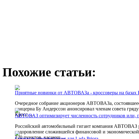
Похожие статьи:
Приятные новинки от АВТОВАЗа - кроссоверы на базах 
Очередное собрание акционеров АВТОВАЗа, состоявшеес
концерна Бу Андерссон анонсировал членам совета гряд
Кросс. ...
АВТОВАЗ оптимизирует численность сотрудников или, п
Российский автомобильный гигант компания АВТОВАЗ р
оздоровление сложившейся финансовой и экономической 
120 пунктов, касающ ...
Северная комплектация для Lada Priora