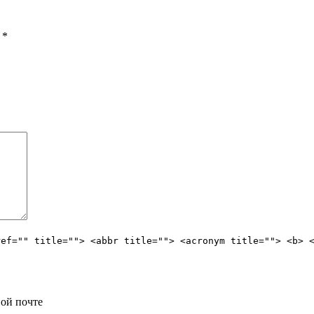
ы
*
ref="" title=""> <abbr title=""> <acronym title=""> <b> 
ой почте