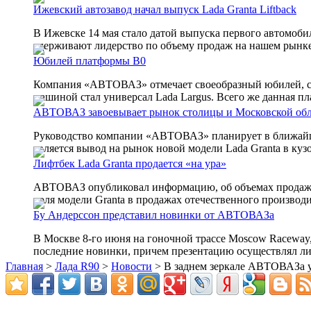
Ижевский автозавод начал выпуск Lada Granta Liftback
В Ижевске 14 мая стало датой выпуска первого автомоби
удерживают лидерство по объему продаж на нашем рынке у
Юбилей платформы В0
Компания «АВТОВАЗ» отмечает своеобразный юбилей, со
машиной стал универсал Lada Largus. Всего же данная пла
АВТОВАЗ завоевывает рынок столицы и Московской обл
Руководство компании «АВТОВАЗ» планирует в ближайше
является вывод на рынок новой модели Lada Granta в кузов
Лифтбек Lada Granta продается «на ура»
АВТОВАЗ опубликовал информацию, об объемах продаж нов
доля модели Granta в продажах отечественного производит
Бу Андерссон представил новинки от АВТОВАЗа
В Москве 8-го июня на гоночной трассе Moscow Raceway
последние новинки, причем презентацию осуществлял лич
Главная
>
Лада R90
>
Новости
> В заднем зеркале АВТОВАЗа 