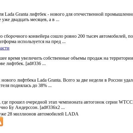
ля Lada Granta лифтбек - нового для отечественной промышленно
же двадцать месяцев, а в ...
 сборочного конвейера сошло ровно 200 тысяч автомобилей, п
тформа используется на пред ...
асти
е время увеличить собственные объемы продаж на территории
е лифтбек. [ad#336 ...
ого лифтбека Lada Granta. Всего за две недели в России удалос
еля поднялась до 38% ...
, где прошел очередной этап чемпионата автогонок серии WTC
но Бу Андерссон. [ad#336x2 ...
уже 28 миллионов автомобилей LADA