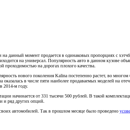
и на данный момент продается в одинаковых пропорциях с хэтчб
иходится на универсал. Популярность авто в данном кузове об
ой проходимостью на дорогах плохого качества.
лярность нового поколения Kalina постепенно растет, во много
а оказалась в числе пяти наиболее продаваемых моделей на оте
в 2014-м году.
тации начинается от 331 тысячи 500 рублей. В такой комплекта
и и ряд других опций.
своих автомобилей. Так в прошлом месяце было проведено
усов