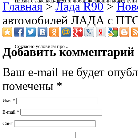
На сайте sklad.lada-direct.ru любой желающий может купи .
не ...
Главная
>
Лада R90
>
Нов
автомобилей ЛАДА с ПТС
Согласно условиям про ...
Добавить комментарий
Ваш e-mail не будет опубл
помечены
*
Имя
*
E-mail
*
Сайт