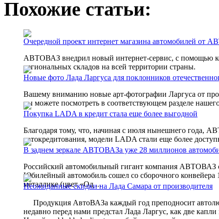
Похожие статьи:
Очередной проект интернет магазина автомобилей от 
АВТОВАЗ внедрил новый интернет-сервис, с помощью ко
региональных складов на всей территории страны.
Новые фото Лада Ларгуса для поклонников отечественно
Вашему вниманию новые арт-фотографии Ларгуса от про
вы можете посмотреть в соответствующем разделе нашего
Покупка LADA в кредит стала еще более выгодной
Благодаря тому, что, начиная с июля нынешнего года, 
автокредитования, модели LADA стали еще более доступ
В заднем зеркале АВТОВАЗа уже 28 миллионов автомо
Российский автомобильный гигант компания АВТОВАЗ о
Юбилейный автомобиль сошел со сборочного конвейера 19
металлике (цвет «Од ...
Неожиданные скидки на Лада Самара от производителя
Продукция АвтоВАЗа каждый год преподносит автолюб
недавно перед нами предстал Лада Ларгус, как две капли