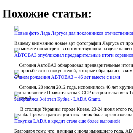
Похожие статьи:
Новые фото Лада Ларгуса для поклонников отечественно
Вашему вниманию новые арт-фотографии Ларгуса от про
вы можете посмотреть в соответствующем разделе нашего
АВТОВАЗ опубликовал предварительные итоги соревнов
Сегодня АвтоВАЗ обнародовал предварительные итоги 
по просьбе сотен покупателей, которые обращались в к
ди ...
С днем рождения АВТОВАЗ – 46 лет вместе с нами
Сегодня, 20 июля 2012 года, исполнилось 46 лет крупн
Постановление Правительства СССР о строительстве в Т
автомоб ...
Завершился 3-й этап Кубка - LADA Granta
В столице Украины городе Киеве, 23-24 июня этого год
Granta. Прямая трансляция этих гонок была организован
Покупка LADA в кредит стала еще более выгодной
Благодаря тому, что, начиная с июля нынешнего года, 