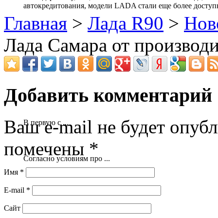
автокредитования, модели LADA стали еще более доступ
Главная
>
Лада R90
>
Нов
Лада Самара от производ
Добавить комментарий
Ваш e-mail не будет опубл
В первую с ...
помечены
*
Согласно условиям про ...
Имя
*
E-mail
*
Сайт