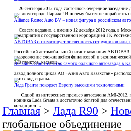
26 сентября 2012 года состоялось очередное заседание 
славном городе Париже! И почему бы им не поработать на
Alliance Rostec Auto BV – новая фигура в российском ав
Совсем недавно, а именно 12 декабря 2012 года, в Москв
предприятия с государственной корпорацией ГК Ростехнол
АВТОВАЗ оптимизирует численность сотрудников или, п
Российский автомобильный гигант компания АВТОВАЗ р
оздоровление сложившейся финансовой и экономической 
120 пунктов, касающ ...
Началось строительство самого большого автозавода в Ка
Завод полного цикла АО «Азия Авто Казахстан» располо
автозавод страны.
Лада Гранта покоряет Европу высокими технологиями
Одной из интересных премьер автосалона AMI-2012, про
новинка Lada Granta в достаточно богатой для отечеств
кондицион ...
Главная
>
Лада R90
>
Нов
глобальное объединение