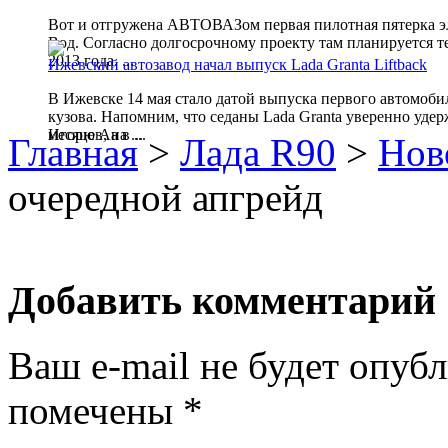
Вот и отгружена АВТОВАЗом первая пилотная пятерка 
Вод. Согласно долгосрочному проекту там планируется т
2013 года. ...
Ижевский автозавод начал выпуск Lada Granta Liftback
В Ижевске 14 мая стало датой выпуска первого автомоби
кузова. Напомним, что седаны Lada Granta уверенно уде
Игорю Ана ...
месяцев, а в ...
Главная
>
Лада R90
>
Нов
очередной апгрейд
Добавить комментарий
Ваш e-mail не будет опубл
помечены
*