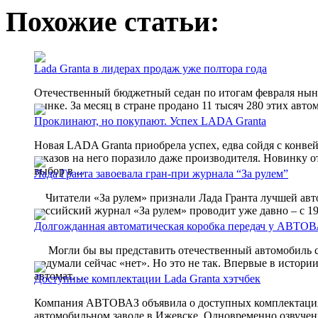
Похожие статьи:
Lada Granta в лидерах продаж уже полтора года
Отечественный бюджетный седан по итогам февраля ныне
рынке. За месяц в стране продано 11 тысяч 280 этих авто
Проклинают, но покупают. Успех LADA Granta
Новая LADA Granta приобрела успех, едва сойдя с конве
заказов на него поразило даже производителя. Новинку
выбор в ...
Лада Гранта завоевала гран-при журнала “За рулем”
Читатели «За рулем» признали Лада Гранта лучшей авто
российский журнал «За рулем» проводит уже давно – с 19
Долгожданная автоматическая коробка передач у АВТО
Могли бы вы представить отечественный автомобиль с 
подумали сейчас «нет». Но это не так. Впервые в истор
автомат. ...
Доступные комплектации Lada Granta хэтчбек
Компания АВТОВАЗ объявила о доступных комплектациях 
автомобильном заводе в Ижевске. Одновременно озвучен