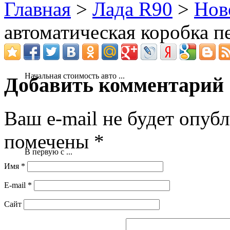
Главная
>
Лада R90
>
Нов
автоматическая коробка 
Начальная стоимость авто ...
Добавить комментарий
Ваш e-mail не будет опубл
помечены
*
В первую с ...
Имя
*
E-mail
*
Сайт