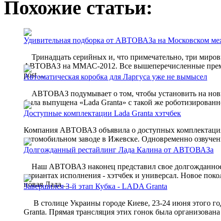
Похожие статьи:
Удивительная подборка от АВТОВАЗа на Московском ме
Тринадцать серийных и, что примечательно, три миров
АВТОВАЗ на ММАС-2012. Все вышеперечисленные премьер
post ...
Автоматическая коробка для Ларгуса уже не вымысел
АВТОВАЗ подумывает о том, чтобы установить на новый
была выпущена «Lada Granta» с такой же роботизированной
Доступные комплектации Lada Granta хэтчбек
Компания АВТОВАЗ объявила о доступных комплектациях 
автомобильном заводе в Ижевске. Одновременно озвучен
Долгожданный рестайлинг Лада Калина от АВТОВАЗа
Наш АВТОВАЗ наконец представил свое долгожданное т
вариантах исполнения - хэтчбек и универсал. Новое пок
новая Лада ...
Завершился 3-й этап Кубка - LADA Granta
В столице Украины городе Киеве, 23-24 июня этого год
Granta. Прямая трансляция этих гонок была организован