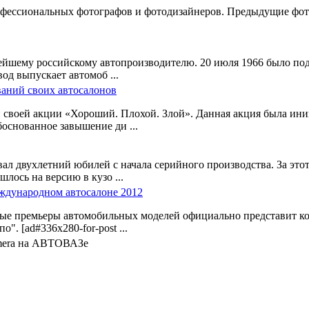
фессиональных фотографов и фотодизайнеров. Предыдущие фото 
ейшему российскому автопроизводителю. 20 июля 1966 было по
од выпускает автомоб ...
аний своих автосалонов
воей акции «Хороший. Плохой. Злой». Данная акция была иниц
основанное завышение ди ...
вал двухлетний юбилей с начала серийного производства. За э
лось на версию в кузо ...
ждународном автосалоне 2012
вые премьеры автомобильных моделей официально представит
. [ad#336x280-for-post ...
lmera на АВТОВАЗе