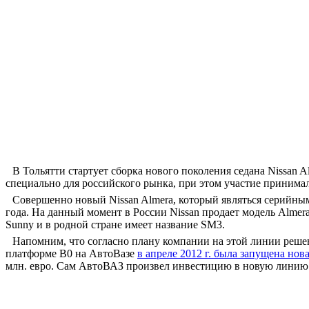
В Тольятти стартует сборка нового поколения седана Nissan 
специально для российского рынка, при этом участие принимал
Совершенно новый Nissan Almera, который являться серийным
года. На данный момент в России Nissan продает модель Almera
Sunny и в родной стране имеет название SM3.
Напомним, что согласно плану компании на этой линии решен
платформе B0 на АвтоВазе
в апреле 2012 г. была запущена нов
млн. евро. Сам АвтоВАЗ произвел инвестицию в новую линию н