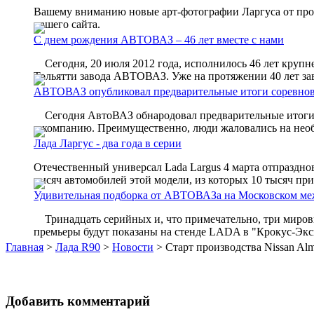
Вашему вниманию новые арт-фотографии Ларгуса от про
нашего сайта.
С днем рождения АВТОВАЗ – 46 лет вместе с нами
Сегодня, 20 июля 2012 года, исполнилось 46 лет крупн
Тольятти завода АВТОВАЗ. Уже на протяжении 40 лет зав
АВТОВАЗ опубликовал предварительные итоги соревнов
Сегодня АвтоВАЗ обнародовал предварительные итоги с
в компанию. Преимущественно, люди жаловались на необ
Лада Ларгус - два года в серии
Отечественный универсал Lada Largus 4 марта отпраздно
тысяч автомобилей этой модели, из которых 10 тысяч приш
Удивительная подборка от АВТОВАЗа на Московском ме
Тринадцать серийных и, что примечательно, три миро
премьеры будут показаны на стенде LADA в "Крокус-Экспо"
Главная
>
Лада R90
>
Новости
> Старт производства Nissan A
Добавить комментарий