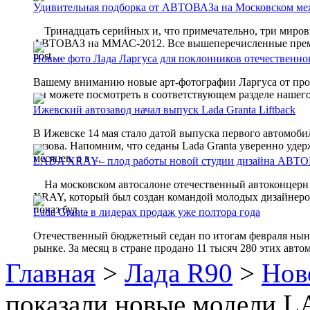
Удивительная подборка от АВТОВАЗа на Московском ме
Тринадцать серийных и, что примечательно, три миров
АВТОВАЗ на ММАС-2012. Все вышеперечисленные премьер
post ...
Новые фото Лада Ларгуса для поклонников отечественно
Вашему вниманию новые арт-фотографии Ларгуса от про
вы можете посмотреть в соответствующем разделе нашего
Ижевский автозавод начал выпуск Lada Granta Liftback
В Ижевске 14 мая стало датой выпуска первого автомоби
кузова. Напомним, что седаны Lada Granta уверенно уде
месяцев, а в ...
LADA XRAY– плод работы новой студии дизайна АВТ
На московском автосалоне отечественный автоконцерн
XRAY, который был создан командой молодых дизайне
показ буд ...
Lada Granta в лидерах продаж уже полтора года
Отечественный бюджетный седан по итогам февраля ныне
рынке. За месяц в стране продано 11 тысяч 280 этих авто
Главная
>
Лада R90
>
Нов
показали новые модели 