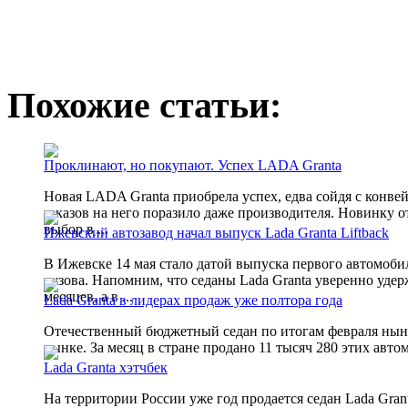
Похожие статьи:
Проклинают, но покупают. Успех LADA Granta
Новая LADA Granta приобрела успех, едва сойдя с конве
заказов на него поразило даже производителя. Новинку
выбор в ...
Ижевский автозавод начал выпуск Lada Granta Liftback
В Ижевске 14 мая стало датой выпуска первого автомоби
кузова. Напомним, что седаны Lada Granta уверенно уде
месяцев, а в ...
Lada Granta в лидерах продаж уже полтора года
Отечественный бюджетный седан по итогам февраля ныне
рынке. За месяц в стране продано 11 тысяч 280 этих авто
Lada Granta хэтчбек
На территории России уже год продается седан Lada Gr