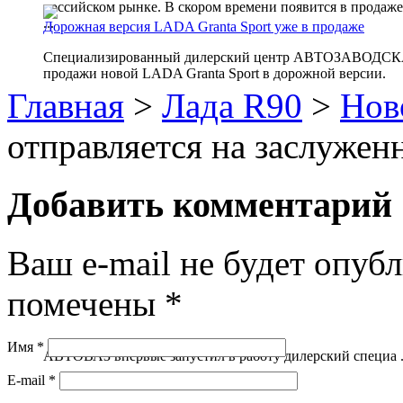
российском рынке. В скором времени появится в продаже 
...
Дорожная версия LADA Granta Sport уже в продаже
Специализированный дилерский центр АВТОЗАВОДСКАЯ С
продажи новой LADA Granta Sport в дорожной версии.
Главная
>
Лада R90
>
Нов
отправляется на заслужен
Добавить комментарий
Ваш e-mail не будет опубл
помечены
*
Имя
*
АВТОВАЗ впервые запустил в работу дилерский специа .
E-mail
*